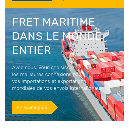
FRET MARITIME
DANS LE MONDE
ENTIER
Avec nous, vous choisissez
les meilleures connexions pour
vos importations et exportations
mondiales de vos envois internationaux.
En savoir plus